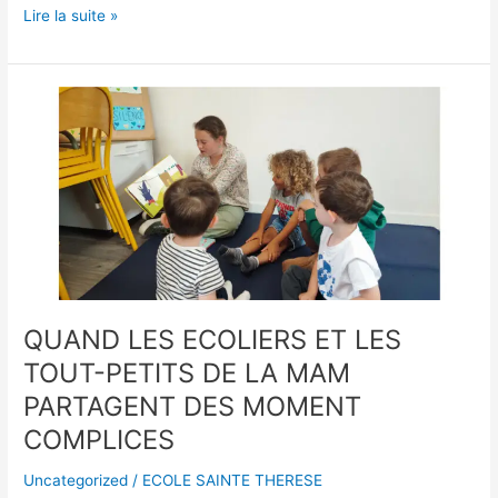
Lire la suite »
QUAND
LES
ECOLIERS
ET
LES
TOUT-
PETITS
DE
LA
MAM
QUAND LES ECOLIERS ET LES
PARTAGENT
TOUT-PETITS DE LA MAM
DES
MOMENT
PARTAGENT DES MOMENT
COMPLICES
COMPLICES
Uncategorized
/
ECOLE SAINTE THERESE