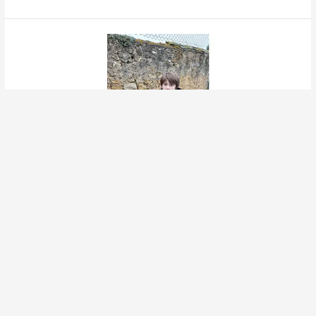
UNE
PREMIERE
CHASSE
AUX
OEUFS
A
L’ECOLE
UNE PREMIERE CHASSE AUX
OEUFS A L’ECOLE
Uncategorized
/
ECOLE SAINTE THERESE
Pour la toute première fois, une chasse aux œufs a été
organisée au sein de l’école, à l’initiative des parents d’élèves.
Une nouveauté qui a rencontré un franc succès auprès des
enfants. Le vendredi 3 avril un peu avant 16h, la cour de