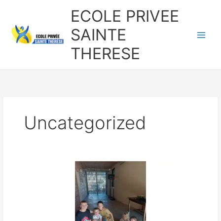
Aller
ECOLE PRIVEE
au
contenu
SAINTE
THERESE
Uncategorized
LES
OLYMPIADES
CLOTURENT
L’ANNEE
SCOLAIRE
DANS