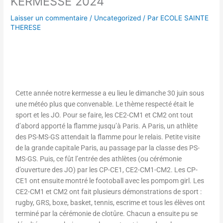
KERMESSE 2024
Laisser un commentaire
/
Uncategorized
/ Par
ECOLE SAINTE
THERESE
Cette année notre kermesse a eu lieu le dimanche 30 juin sous
une météo plus que convenable. Le thème respecté était le
sport et les JO. Pour se faire, les CE2-CM1 et CM2 ont tout
d’abord apporté la flamme jusqu’à Paris. A Paris, un athlète
des PS-MS-GS attendait la flamme pour le relais. Petite visite
de la grande capitale Paris, au passage par la classe des PS-
MS-GS. Puis, ce fût l’entrée des athlètes (ou cérémonie
d’ouverture des JO) par les CP-CE1, CE2-CM1-CM2. Les CP-
CE1 ont ensuite montré le footoball avec les pompom girl. Les
CE2-CM1 et CM2 ont fait plusieurs démonstrations de sport :
rugby, GRS, boxe, basket, tennis, escrime et tous les élèves ont
terminé par la cérémonie de clotûre. Chacun a ensuite pu se